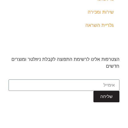
שירות ומכירה
גלריית השראה
הצטרפות אלינו לרשימת התפוצה לקבלת ניוזלטר ומוצרים
חדשים
שליחה
כל הזכויות שמורות © תומס תאורה בע”מ
הצהרת נגישות
|
עיצוב ובנייה: thebuildup