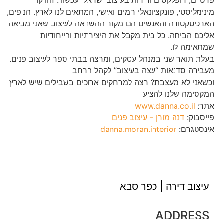
פרטיים, דופלקסים ודירות בעיצוב ישראלי עכשווי. זהו קו
מינימליסטי, פונקציונאלי חמים ואישי, המתאים לנו לארץ. הנופים,
הארכיטקטורה והאנשים הם מקור ההשראה לעיצוב שאני מביאה
אליכם הביתה. כל בית מקבל את היצירתיות והייחודיות
שמתאימה לו.
בעלת תואר שני במנהל עסקים, ומרצה בבתי ספר לעיצוב פנים.
מעבירה סדנאות “עצה בעיצוב” לקהל הרחב
וכשאני לא מעצבת? רצה למרחקים ארוכים בשבילים שיש לארץ
המקסימה שלנו להציע
אתר:
www.danna.co.il
פייסבוק:
דנה מורן – עיצוב פנים
אינסטגרם:
danna.moran.interior
עיצוב דירה | כפר סבא
ADDRESS