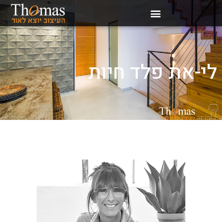
לי-את פלד חיות