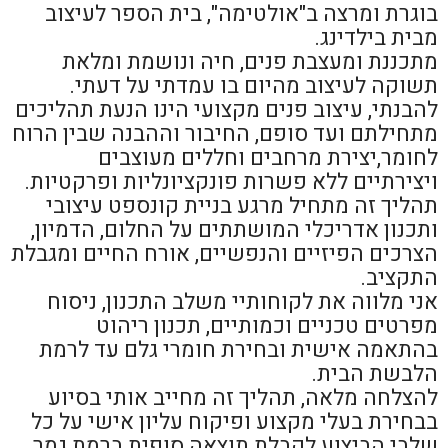
בוגרת ומרצה ב"אולטימה", בית הספר לעיצוב
מבית בילדינג.
מתכננת ומעצבת פנים, חיה ונושמת ומלאת
תשוקה לעיצוב מהיום בו עמדתי על דעתי.
להבנתי, עיצוב פנים מקצועי הינו הנעת תהליכים
מתחילתם ועד סופם, החיבור וההבנה שבין הרוח
לחומר,יצירת מרחבים וחללים מעוצבים
ויצירתיים ללא פשרות פונקציונליות ופרקטיות.
תהליך זה מתחיל מרגע בניית קונספט עיצובי
ותכנון אדריכלי המושתתים על החלום, הדמיון,
הצרכים הפיזיים והנפשיים, אורח החיים ומגבלת
התקציב.
אני מלווה את לקוחותיי משלב התכנון, ניסוח
מפרטים טכניים וכמותיים, תכנון ריהוט
בהתאמה אישית ובחירת חומרי גלם עד לרמת
הלבשת הבית.
להצלחה מלאה, תהליך זה מחייב אותי בסיוע
בבחירת בעלי מקצוע ופיקוח עליון אישי על כל
שלבי הביצוע לקבלת תוצאה סופית ברמת גמר