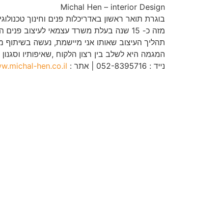
Michal Hen – interior Design
בוגרת תואר ראשון באדריכלות פנים וחינוך טכנולוגי B.SC.T.Eמטעם המכון הטכנולוגי .I.T
מזה כ- 15 שנה בעלת משרד עצמאי לעיצוב פנים המתמחה בעיצוב דירות , בתים פרטיים ומשרדים. בשנים האחרונות מתמחה גם בהום סטיילינג .
תהליך העיצוב שאותו אני מיישמת, נעשה בשיתוף מל
המגמה היא לשלב בין רצון הלקוח ,שאיפותיו וסגנון ה
נייד : 052-8395716 | אתר :
w.michal-hen.co.il