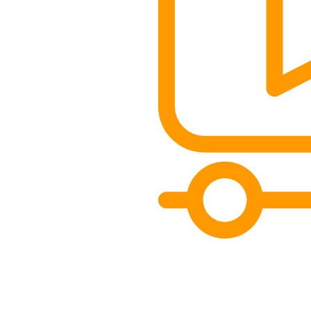
ות שמורות © תומס תאורה בע”מ
הצהרת נגישות
|
עיצוב ובנייה: thebuildup