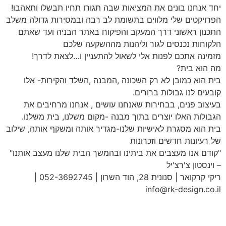
יחד אנחנו בונים את המציאות שבה תגורו תחיו תבשלו ותאהבו!
הפרויקטים שלי מלווים בתשומת לב רבה ובמסירות גדולה משלב
התכנון ראשוני דרך המעקב והפיקוח באתר הבניה ועד שאתם
הלקוחות נכנסים לגור וליהנות מההשקעה שלכם
מזמינה אתכם לפנות אלי לשאול להתעניין ו…לצאת לדרך!
מה הוא בית?
בית הוא כמובן לא רק השכונה ,המבנה ,השלד והקירות- אלו
קובעים לנו גבולות ברורים.
בעיצוב פנים, בבחירות שאנחנו עושים , אנחנו מרחיבים את
הגבולות האלו יוצרים בתוך מבנה -מקום משלנו, בית משלנו.
בית הוא מסגרת לאישיות שלנו-מגדיר אותה ומשקף אותה, שילוב
של רעיונות חדשים וזכרונות
"קודם אנו מעצבים את ביתינו ובהמשך הבית שלנו מעצב אותנו"
– וינסטון צ'רצ'יל
ריקי קרקואר | סנונית 28, הוד השרון | 052-3692745 |
info@rk-design.co.il