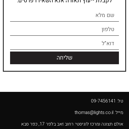
לקבלת ייעוץ תאורה אנא השאירו פרטים:
שליחה
טל: 09-7456141
מייל: thomas@lights.co.il‬
אולם תצוגה ומרכז לוגיסטי: רחוב זאב בלפר 17, כפר סבא