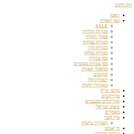
דלג לתוכן
ראשי
גופי תאורה
SALE
מנורות תלויות
צמודי תקרה
מנורות עמידה
מנורות קיר
מנורות שולחן
פסי צבירה
פסי צבירה מגנטיים
פרופילי תאורה
שקועים
תאורת חוץ
מאווררי תקרה
מותגי חו"ל
פרוייקטים
אדריכלים ומעצבים
עיצוב ישראלי
מאמרים
צרו קשר
הצהרת נגישות
מי אנחנו
שירות ומכירה