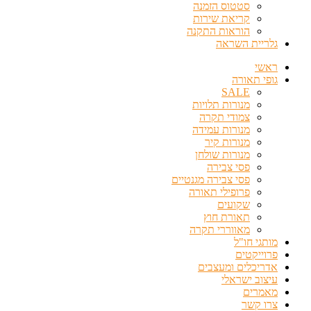
סטטוס הזמנה
קריאת שירות
הוראות התקנה
גלריית השראה
ראשי
גופי תאורה
SALE
מנורות תלויות
צמודי תקרה
מנורות עמידה
מנורות קיר
מנורות שולחן
פסי צבירה
פסי צבירה מגנטיים
פרופילי תאורה
שקועים
תאורת חוץ
מאווררי תקרה
מותגי חו"ל
פרוייקטים
אדריכלים ומעצבים
עיצוב ישראלי
מאמרים
צרו קשר