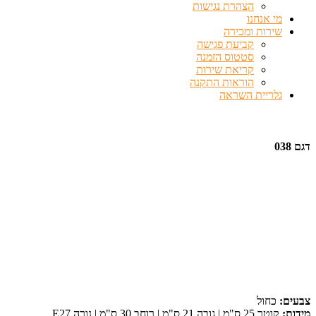
הצהרת נגישות
מי אנחנו
שירות ומכירה
קביעת פגישה
סטטוס הזמנה
קריאת שירות
הוראות התקנה
גלריית השראה
דגם 038
צבעים:
כחול
מידות:
קוטר 25 ס"מ | גובה 21 ס"מ | רוחב 30 ס"מ | נורה E27