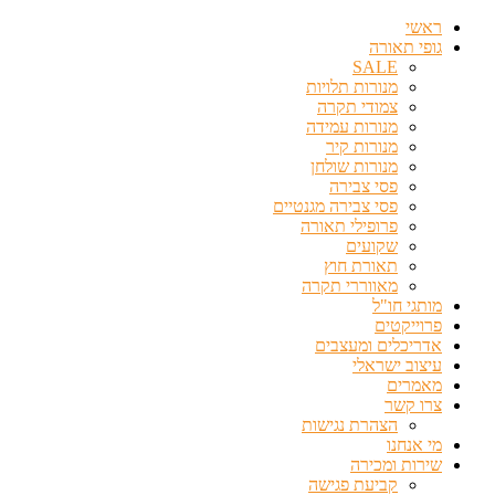
דלג
ראשי
לתוכן
גופי תאורה
SALE
מנורות תלויות
צמודי תקרה
מנורות עמידה
מנורות קיר
מנורות שולחן
פסי צבירה
פסי צבירה מגנטיים
פרופילי תאורה
שקועים
תאורת חוץ
מאווררי תקרה
מותגי חו"ל
פרוייקטים
אדריכלים ומעצבים
עיצוב ישראלי
מאמרים
צרו קשר
הצהרת נגישות
מי אנחנו
שירות ומכירה
קביעת פגישה