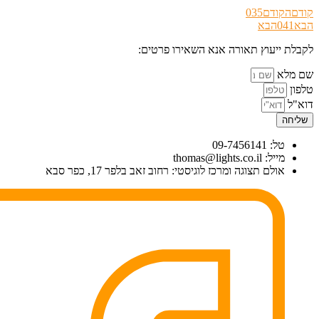
קודם
הקודם
035
הבא
041
הבא
לקבלת ייעוץ תאורה אנא השאירו פרטים:
שם מלא
טלפון
דוא"ל
שליחה
טל: 09-7456141
מייל: thomas@lights.co.il‬
אולם תצוגה ומרכז לוגיסטי: רחוב זאב בלפר 17, כפר סבא