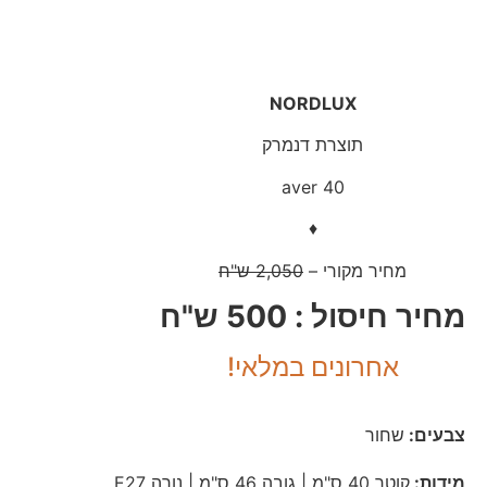
NORDLUX
תוצרת דנמרק
aver 40
♦
מחיר מקורי –
2,050 ש"ח
מחיר חיסול : 500 ש"ח
אחרונים במלאי!
צבעים:
שחור
מידות:
קוטר 40 ס"מ | גובה 46 ס"מ | נורה E27