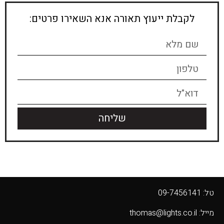
לקבלת ייעוץ תאורה אנא השאירו פרטים:
שליחה
טל: 09-7456141
מייל: thomas@lights.co.il‬