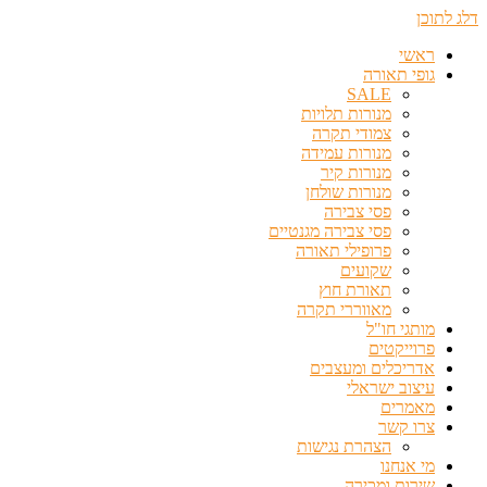
דלג לתוכן
ראשי
גופי תאורה
SALE
מנורות תלויות
צמודי תקרה
מנורות עמידה
מנורות קיר
מנורות שולחן
פסי צבירה
פסי צבירה מגנטיים
פרופילי תאורה
שקועים
תאורת חוץ
מאווררי תקרה
מותגי חו"ל
פרוייקטים
אדריכלים ומעצבים
עיצוב ישראלי
מאמרים
צרו קשר
הצהרת נגישות
מי אנחנו
שירות ומכירה