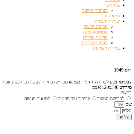
צרו קשר
הצהרת נגישות
מי אנחנו
שירות ומכירה
קביעת פגישה
סטטוס הזמנה
קריאת שירות
הוראות התקנה
גלריית השראה
דגם 1049
צבעים:
צבע לבחירה + גימור מט או מבריק לבחירה / בטון לבן / בטון אפור
מידות:
Ø120x340 ממ
בקשה
לרכישת המוצר
לבירור עוד פרטים
לתיאום פגישה
שם
טלפון
שליחה