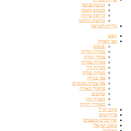
קביעת פגישה
סטטוס הזמנה
קריאת שירות
הוראות התקנה
גלריית השראה
ראשי
גופי תאורה
SALE
מנורות תלויות
צמודי תקרה
מנורות עמידה
מנורות קיר
מנורות שולחן
פסי צבירה
פסי צבירה מגנטיים
פרופילי תאורה
שקועים
תאורת חוץ
מאווררי תקרה
מותגי חו"ל
פרוייקטים
אדריכלים ומעצבים
עיצוב ישראלי
מאמרים