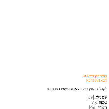
קודם
הקודם
1042
הבא
1061
הבא
לקבלת ייעוץ תאורה אנא השאירו פרטים:
שם מלא
טלפון
דוא"ל