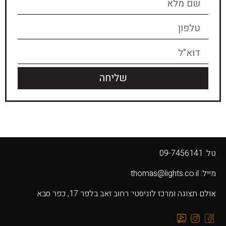
שליחה
טל: 09-7456141
מייל: thomas@lights.co.il‬
אולם תצוגה ומרכז לוגיסטי: רחוב זאב בלפר 17, כפר סבא