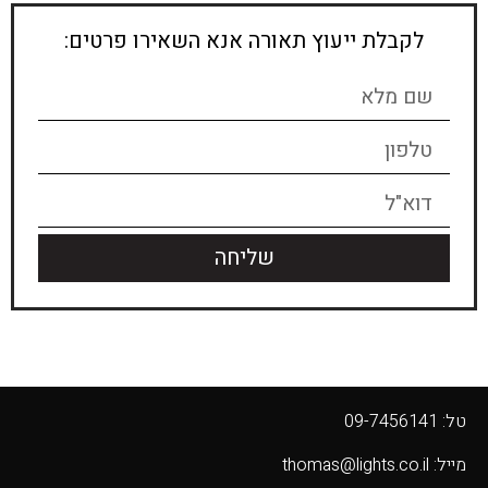
לקבלת ייעוץ תאורה אנא השאירו פרטים:
שליחה
טל: 09-7456141
מייל: thomas@lights.co.il‬