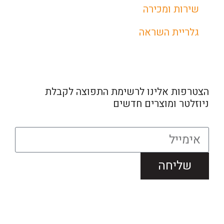
שירות ומכירה
גלריית השראה
הצטרפות אלינו לרשימת התפוצה לקבלת
ניוזלטר ומוצרים חדשים
שליחה
כל הזכויות שמורות © תומס תאורה בע”מ
הצהרת נגישות
|
עיצוב
ובנייה: thebuildup