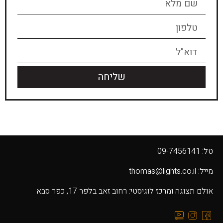
שליחה
טל: 09-7456141
מייל: thomas@lights.co.il‬
אולם תצוגה ומרכז לוגיסטי: רחוב זאב בלפר 17, כפר סבא