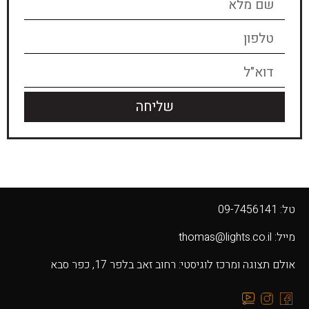
שליחה
טל: 09-7456141
מייל: thomas@lights.co.il‬
אולם תצוגה ומרכז לוגיסטי: רחוב זאב בלפר 17, כפר סבא