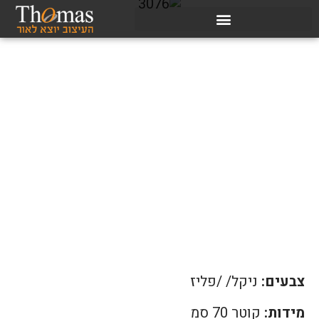
צבעים:
ניקל/ /פליז
מידות:
קוטר 70 סמ