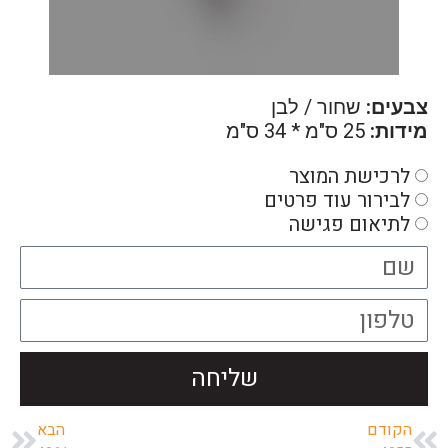
צבעים:
שחור / לבן
מידות:
25 ס"מ * 34 ס"מ
לרכישת המוצר
לבירור עוד פרטים
לתיאום פגישה
שליחה
הקודם
הבא