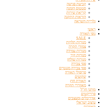
קביעת פגישה
סטטוס הזמנה
קריאת שירות
הוראות התקנה
גלריית השראה
ראשי
גופי תאורה
SALE
מנורות תלויות
צמודי תקרה
מנורות עמידה
מנורות קיר
מנורות שולחן
פסי צבירה
פסי צבירה מגנטיים
פרופילי תאורה
שקועים
תאורת חוץ
מאווררי תקרה
מותגי חו"ל
פרוייקטים
אדריכלים ומעצבים
עיצוב ישראלי
מאמרים