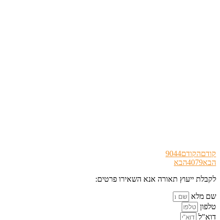
קודם
הקודם
9044
הבא
4079
הבא
לקבלת ייעוץ תאורה אנא השאירו פרטים:
שם מלא
טלפון
דוא"ל