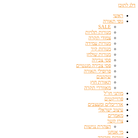
דלג לתוכן
ראשי
גופי תאורה
SALE
מנורות תלויות
צמודי תקרה
מנורות עמידה
מנורות קיר
מנורות שולחן
פסי צבירה
פסי צבירה מגנטיים
פרופילי תאורה
שקועים
תאורת חוץ
מאווררי תקרה
מותגי חו"ל
פרוייקטים
אדריכלים ומעצבים
עיצוב ישראלי
מאמרים
צרו קשר
הצהרת נגישות
מי אנחנו
שירות ומכירה