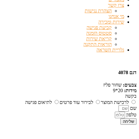
צרו קשר
הצהרת נגישות
מי אנחנו
שירות ומכירה
קביעת פגישה
סטטוס הזמנה
קריאת שירות
הוראות התקנה
גלריית השראה
דגם 4078
צבעים:
שחור פליז
מידות:
20*9
בקשה
לרכישת המוצר
לבירור עוד פרטים
לתיאום פגישה
שם
טלפון
שליחה