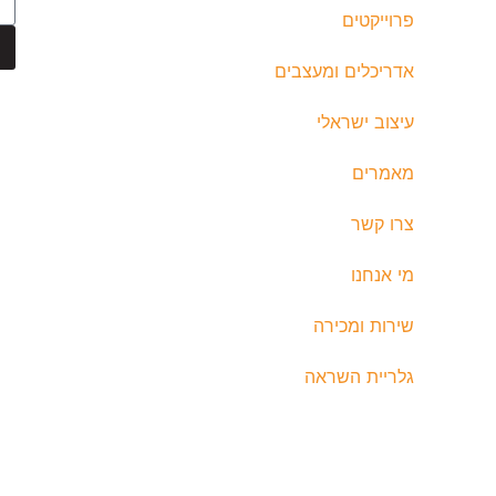
פרוייקטים
אדריכלים ומעצבים
עיצוב ישראלי
מאמרים
צרו קשר
מי אנחנו
שירות ומכירה
גלריית השראה
ות שמורות © תומס תאורה בע”מ
הצהרת נגישות
|
עיצוב ובנייה: thebuildup