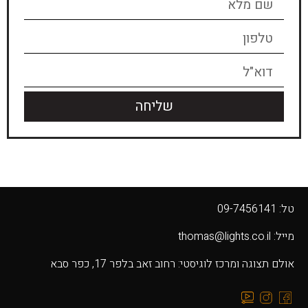
שליחה
טל: 09-7456141
מייל: thomas@lights.co.il‬
אולם תצוגה ומרכז לוגיסטי: רחוב זאב בלפר 17, כפר סבא