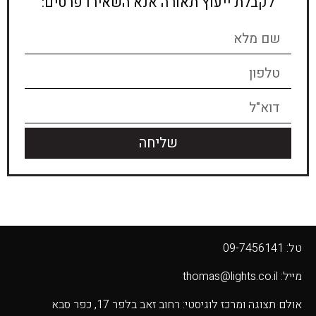
לקבלת ייעוץ תאורה אנא השאירו פרטים:
שליחה
טל: 09-7456141
מייל: thomas@lights.co.il‬
אולם תצוגה ומרכז לוגיסטי: רחוב זאב בלפר 17, כפר סבא