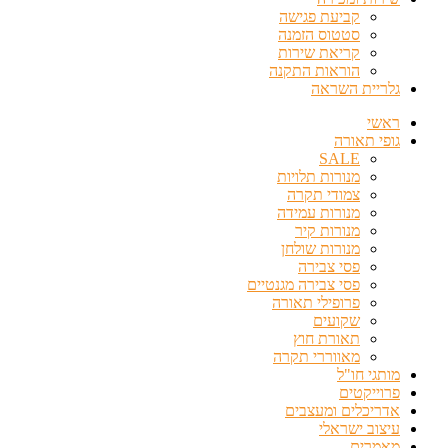
קביעת פגישה
סטטוס הזמנה
קריאת שירות
הוראות התקנה
גלריית השראה
ראשי
גופי תאורה
SALE
מנורות תלויות
צמודי תקרה
מנורות עמידה
מנורות קיר
מנורות שולחן
פסי צבירה
פסי צבירה מגנטיים
פרופילי תאורה
שקועים
תאורת חוץ
מאווררי תקרה
מותגי חו"ל
פרוייקטים
אדריכלים ומעצבים
עיצוב ישראלי
מאמרים