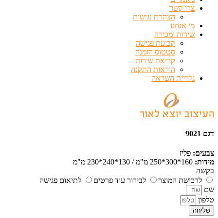
צרו קשר
הצהרת נגישות
מי אנחנו
שירות ומכירה
קביעת פגישה
סטטוס הזמנה
קריאת שירות
הוראות התקנה
גלריית השראה
דגם 9021
צבעים:
פליז
מידות:
160*300*250 מ"מ / 130*240*230 מ"מ
בקשה
לרכישת המוצר
לבירור עוד פרטים
לתיאום פגישה
שם
טלפון
שליחה