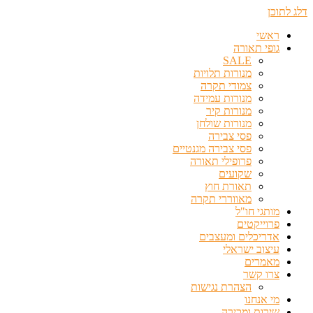
דלג לתוכן
ראשי
גופי תאורה
SALE
מנורות תלויות
צמודי תקרה
מנורות עמידה
מנורות קיר
מנורות שולחן
פסי צבירה
פסי צבירה מגנטיים
פרופילי תאורה
שקועים
תאורת חוץ
מאווררי תקרה
מותגי חו"ל
פרוייקטים
אדריכלים ומעצבים
עיצוב ישראלי
מאמרים
צרו קשר
הצהרת נגישות
מי אנחנו
שירות ומכירה