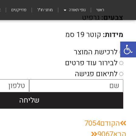
ראשי
גופי תאורה
מותגי חו"ל
פרוייקטים
א
צבעים:
גרפיט
מידות:
קוטר 19 סמ
פתח סרגל נגישות
לרכישת המוצר
לבירור עוד פרטים
לתיאום פגישה
שליחה
הקודם
7054
הבא
9067