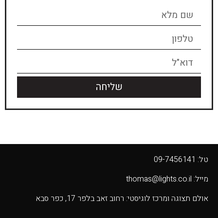
שליחה
טל: 09-7456141
מייל: thomas@lights.co.il‬
אולם תצוגה ומרכז לוגיסטי: רחוב זאב בלפר 17, כפר סבא